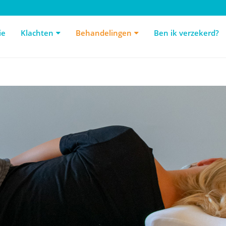
e
Klachten
Behandelingen
Ben ik verzekerd?
De
ie
Klachten
Behandelingen
Ben ik verzekerd?