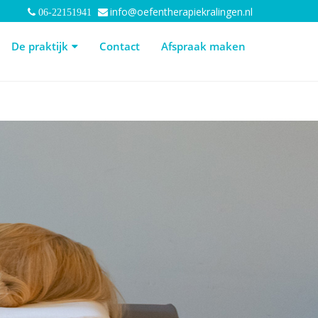
info@oefentherapiekralingen.nl
06-22151941
 praktijk
Contact
Afspraak maken
De praktijk
Contact
Afspraak maken