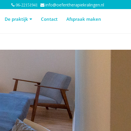
info@oefentherapiekralingen.nl
06-22151941
 praktijk
Contact
Afspraak maken
De praktijk
Contact
Afspraak maken