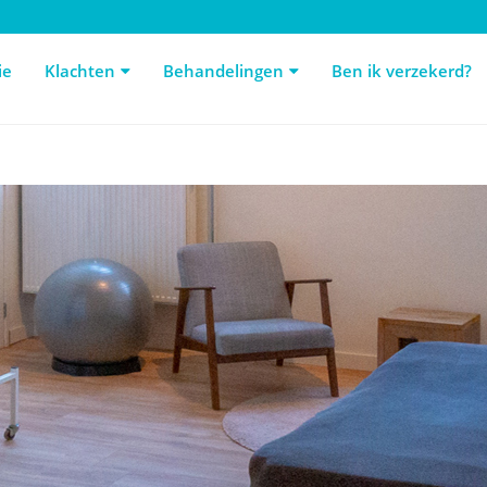
e
Klachten
Behandelingen
Ben ik verzekerd?
De
ie
Klachten
Behandelingen
Ben ik verzekerd?