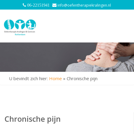
info@oefentherapiekralingen.nl
06-22151941
U bevindt zich hier:
Home
»
Chronische pijn
Chronische pijn