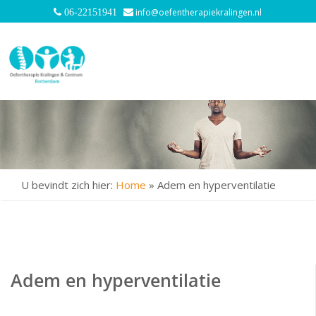
info@oefentherapiekralingen.nl
06-22151941
U bevindt zich hier:
Home
»
Adem en hyperventilatie
Adem en hyperventilatie