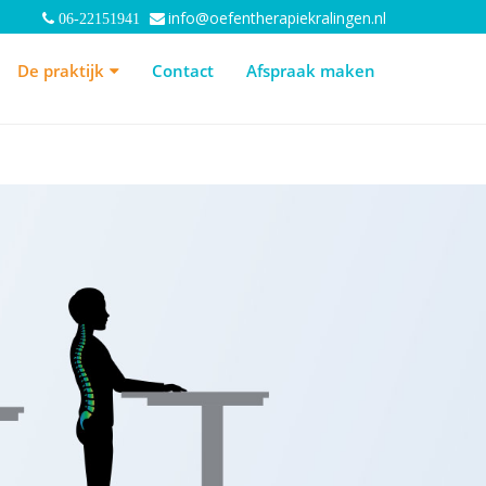
info@oefentherapiekralingen.nl
06-22151941
 praktijk
Contact
Afspraak maken
De praktijk
Contact
Afspraak maken