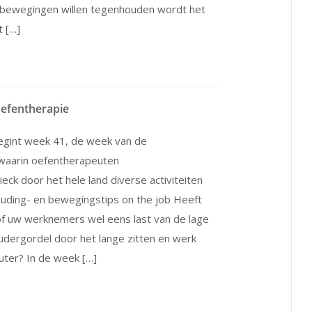
 bewegingen willen tegenhouden wordt het
t […]
efentherapie
egint week 41, de week van de
 waarin oefentherapeuten
ck door het hele land diverse activiteiten
uding- en bewegingstips on the job Heeft
 of uw werknemers wel eens last van de lage
udergordel door het lange zitten en werk
uter? In de week […]