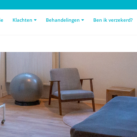
e
Klachten
Behandelingen
Ben ik verzekerd?
De
ie
Klachten
Behandelingen
Ben ik verzekerd?