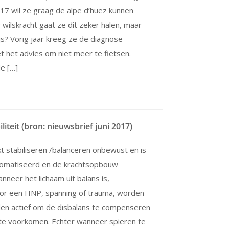
2017 wil ze graag de alpe d’huez kunnen
 wilskracht gaat ze dit zeker halen, maar
js? Vorig jaar kreeg ze de diagnose
t het advies om niet meer te fietsen.
de […]
liteit (bron: nieuwsbrief juni 2017)
t stabiliseren /balanceren onbewust en is
tomatiseerd en de krachtsopbouw
nneer het lichaam uit balans is,
oor een HNP, spanning of trauma, worden
den actief om de disbalans te compenseren
 te voorkomen. Echter wanneer spieren te