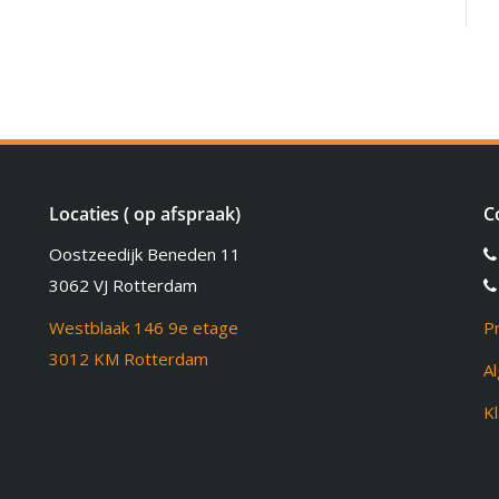
Locaties ( op afspraak)
C
Oostzeedijk Beneden 11
3062 VJ Rotterdam
Westblaak 146 9e etage
P
3012 KM Rotterdam
A
K