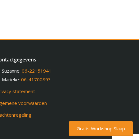
ontactgegevens
Suzanne:
06-22151941
Marieke
: 06-41700893
rivacy statement
lgemene voorwaarden
lachtenregeling
Gratis Workshop Slaap