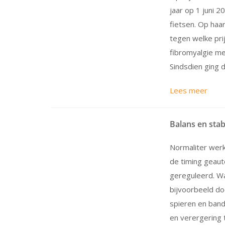
jaar op 1 juni 
fietsen. Op haar
tegen welke pri
fibromyalgie me
Sindsdien ging 
Lees meer
Balans en stabi
Normaliter werk
de timing geau
gereguleerd. Wa
bijvoorbeeld d
spieren en ban
en verergering