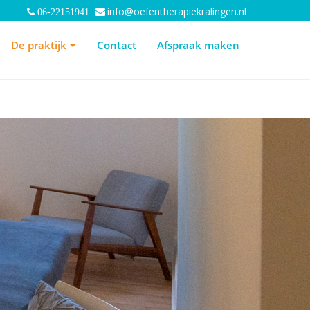
info@oefentherapiekralingen.nl
06-22151941
 praktijk
Contact
Afspraak maken
De praktijk
Contact
Afspraak maken