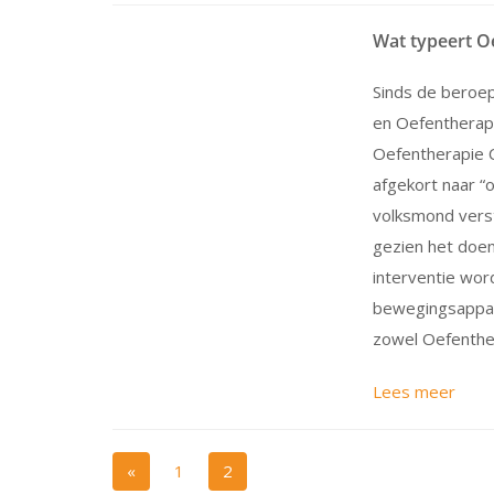
Wat typeert O
Sinds de beroe
en Oefentherap
Oefentherapie 
afgekort naar “
volksmond vers
gezien het doen
interventie wor
bewegingsappar
zowel Oefenthe
Lees meer
«
1
2